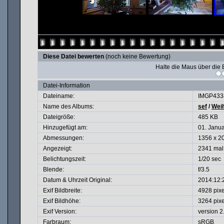
Diese Datei bewerten
(noch keine Bewertung)
Halte die Maus über di
Datei-Information
Dateiname:
IMGP433
Name des Albums:
sef
/
Wei
Dateigröße:
485 KB
Hinzugefügt am:
01. Janu
Abmessungen:
1356 x 20
Angezeigt:
2341 mal
Belichtungszeit:
1/20 sec
Blende:
f/3.5
Datum & Uhrzeit Original:
2014:12:
Exif Bildbreite:
4928 pixe
Exif Bildhöhe:
3264 pixe
Exif Version:
version 2
Farbraum:
sRGB