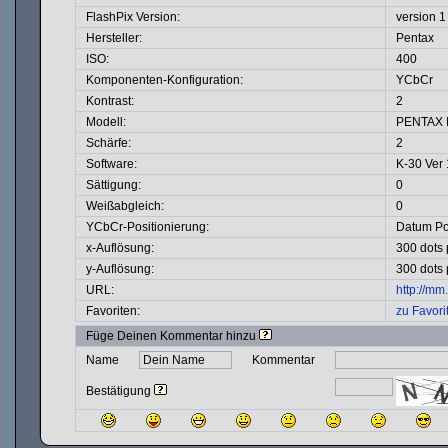
FlashPix Version:
version 1
Hersteller:
Pentax
ISO:
400
Komponenten-Konfiguration:
YCbCr
Kontrast:
2
Modell:
PENTAX 
Schärfe:
2
Software:
K-30 Ver 
Sättigung:
0
Weißabgleich:
0
YCbCr-Positionierung:
Datum Po
x-Auflösung:
300 dots 
y-Auflösung:
300 dots 
URL:
http://m
Favoriten:
zu Favori
Füge Deinen Kommentar hinzu
Name
Kommentar
Bestätigung