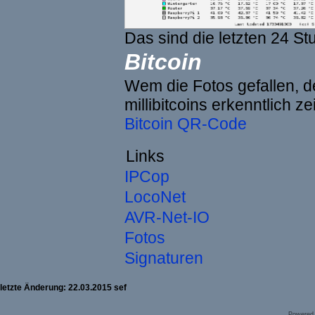
Das sind die letzten 24 St
Bitcoin
Wem die Fotos gefallen, de
millibitcoins erkenntlich z
Bitcoin QR-Code
Links
IPCop
LocoNet
AVR-Net-IO
Fotos
Signaturen
letzte Änderung: 22.03.2015 sef
Powered