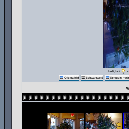
Helligkeit
Originalbild
Schwarzweiß
Spiegeln horiz
W