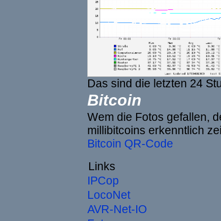
Das sind die letzten 24 St
Bitcoin
Wem die Fotos gefallen, de
millibitcoins erkenntlich z
Bitcoin QR-Code
Links
IPCop
LocoNet
AVR-Net-IO