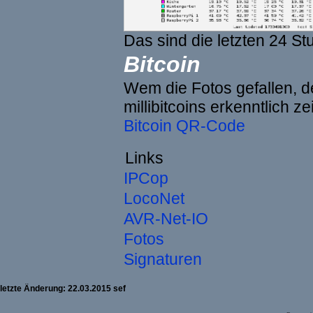
Das sind die letzten 24 St
Bitcoin
Wem die Fotos gefallen, de
millibitcoins erkenntlich z
Bitcoin QR-Code
Links
IPCop
LocoNet
AVR-Net-IO
Fotos
Signaturen
letzte Änderung: 22.03.2015 sef