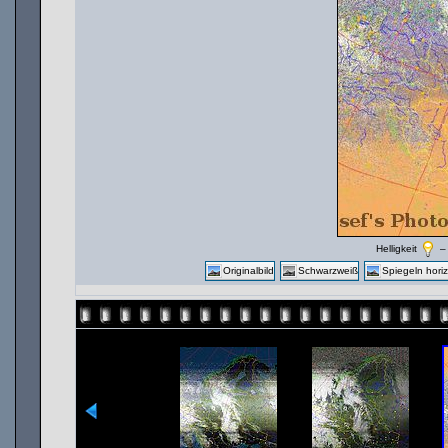
Helligkeit
Originalbild
Schwarzweiß
Spiegeln horiz