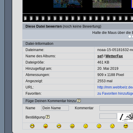
Diese Datei bewerten
(noch keine Bewertung)
Halte die Maus über di
Datei-Information
Dateiname:
noaa-15-05181632-no
Name des Albums:
sef
/
WetterFax
Dateigröße:
461 KB
Hinzugefügt am:
20. Mai 2019
Abmessungen:
909 x 1188 Pixel
Angezeigt:
2553 mal
URL:
http://mm.webfoelz.d
Favoriten:
zu Favoriten hinzufüg
Füge Deinen Kommentar hinzu
Name
Kommentar
Bestätigung