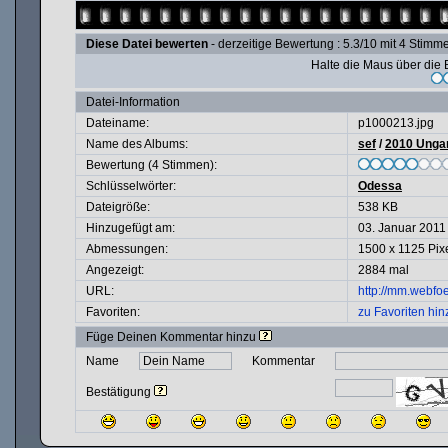
Diese Datei bewerten
- derzeitige Bewertung : 5.3/10 mit 4 Stimm
Halte die Maus über di
Datei-Information
Dateiname:
p1000213.jpg
Name des Albums:
sef
/
2010 Ungar
Bewertung (4 Stimmen):
Schlüsselwörter:
Odessa
Dateigröße:
538 KB
Hinzugefügt am:
03. Januar 2011
Abmessungen:
1500 x 1125 Pix
Angezeigt:
2884 mal
URL:
http://mm.webfo
Favoriten:
zu Favoriten hi
Füge Deinen Kommentar hinzu
Name
Kommentar
Bestätigung