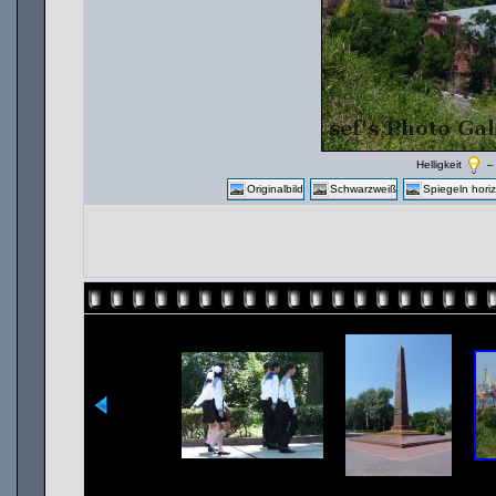
Helligkeit
Originalbild
Schwarzweiß
Spiegeln horiz