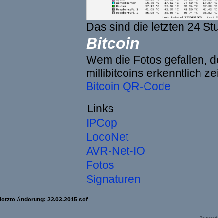
Das sind die letzten 24 St
Bitcoin
Wem die Fotos gefallen, de
millibitcoins erkenntlich z
Bitcoin QR-Code
Links
IPCop
LocoNet
AVR-Net-IO
Fotos
Signaturen
letzte Änderung: 22.03.2015 sef
Powered