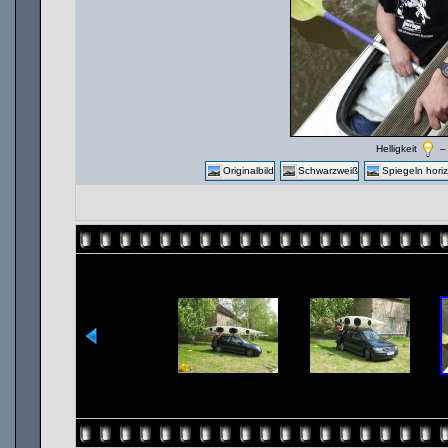
Helligkeit
Originalbild
Schwarzweiß
Spiegeln horiz