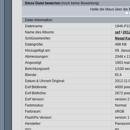
Diese Datei bewerten
(noch keine Bewertung)
Halte die Maus über di
Datei-Information
Dateiname:
1946-P1
Name des Albums:
sef
/
201
Schlüsselwörter:
Nepal K
Dateigröße:
488 KB
Hinzugefügt am:
09. Janu
Abmessungen:
2048 x 13
Angezeigt:
1903 mal
Belichtungszeit:
1/100 se
Blende:
f/3.4
Datum & Uhrzeit Original:
2012:11:
Exif Bildbreite:
4000 pixe
Exif Bildhöhe:
2672 pixe
Exif Version:
version 2
Farbmodus:
Normal
Farbraum:
sRGB
FlashPix Version:
version 1
Hersteller:
Panasoni
ISO:
80