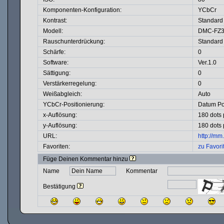
Komponenten-Konfiguration:
YCbCr
Kontrast:
Standard
Modell:
DMC-FZ
Rauschunterdrückung:
Standard
Schärfe:
0
Software:
Ver.1.0
Sättigung:
0
Verstärkerregelung:
0
Weißabgleich:
Auto
YCbCr-Positionierung:
Datum Po
x-Auflösung:
180 dots 
y-Auflösung:
180 dots 
URL:
http://m
Favoriten:
zu Favori
Füge Deinen Kommentar hinzu
Name
Kommentar
Bestätigung