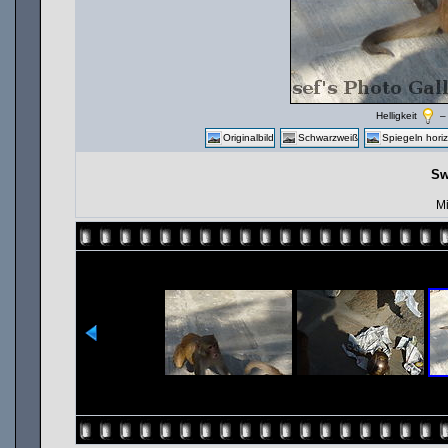
Helligkeit
Originalbild
Schwarzweiß
Spiegeln horiz
Sw
Mi