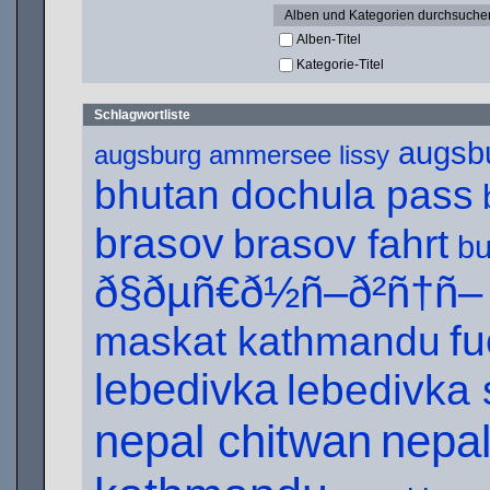
Alben und Kategorien durchsuche
Alben-Titel
Kategorie-Titel
Schlagwortliste
augsb
augsburg ammersee lissy
bhutan dochula pass
brasov
brasov fahrt
bu
ð§ðµñ€ð½ñ–ð²ñ†ñ–
f
maskat kathmandu
lebedivka
lebedivka 
nepal chitwan
nepal