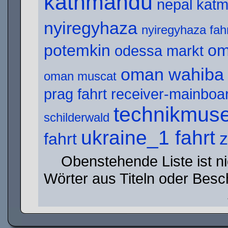
kathmandu
nepal kat
nyiregyhaza
nyiregyhaza fah
potemkin
om
odessa markt
oman wahiba
oman muscat
prag fahrt
receiver-mainboa
technikmus
schilderwald
ukraine_1 fahrt
fahrt
Obenstehende Liste ist nic
Wörter aus Titeln oder Besc