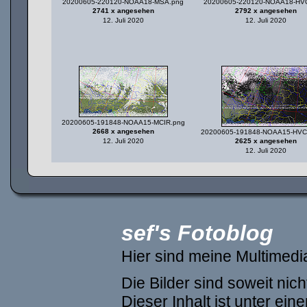
20200605-220120-NOAA18-MSA.png
20200605-220120-NOAA18-HV
2741 x angesehen
2792 x angesehen
12. Juli 2020
12. Juli 2020
20200605-191848-NOAA15-MCIR.png
2668 x angesehen
20200605-191848-NOAA15-HVCT
12. Juli 2020
2625 x angesehen
12. Juli 2020
sef's Fotoblog
Hier sind meine Multimed
Die Bilder sind soweit ni
Dieser Inhalt ist unter ein