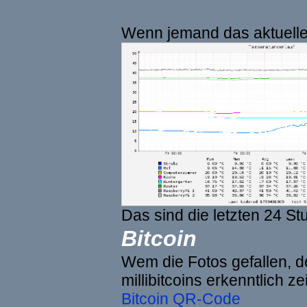
Wenn jemand das aktuelle 
Das sind die letzten 24 St
Bitcoin
Wem die Fotos gefallen, de
millibitcoins erkenntlich z
Bitcoin QR-Code