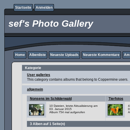
Startseite
Anmelden
sef's Photo Gallery
Home
Albenliste
Neueste Uploads
Neueste Kommentare
Am 
Kategorie
User galleries
This category contains albums that belong to Coppermine users.
allgemein
Nonsens im Schilderwald
Tierfotos
10 Dateien, letzte Aktualisierung am
4
03. Januar 2015
0
Album 754 mal aufgerufen
A
3 Alben auf 1 Seite(n)