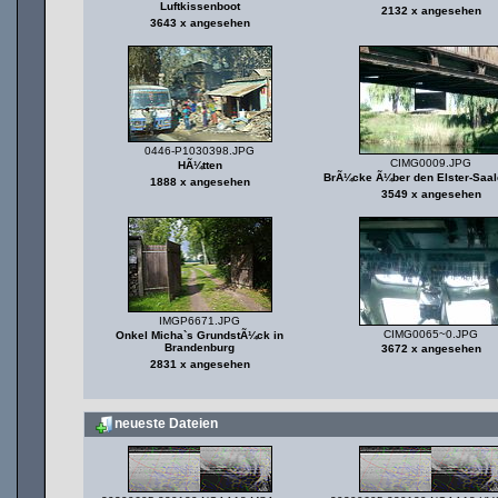
Luftkissenboot
2132 x angesehen
3643 x angesehen
0446-P1030398.JPG
CIMG0009.JPG
HÃ¼tten
BrÃ¼cke Ã¼ber den Elster-Saal
1888 x angesehen
3549 x angesehen
IMGP6671.JPG
CIMG0065~0.JPG
Onkel Micha`s GrundstÃ¼ck in
Brandenburg
3672 x angesehen
2831 x angesehen
neueste Dateien