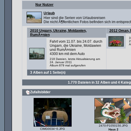
Nur Nutzer
Urlaub
Hier sind die Serien von Urlaubsreisen
Die nicht Ã¶ffentlichen Fotos befinden sich im entspr
2010 Ungarn, Ukraine, Moldawien,
2012 Oman, 
RumÃ¤nien
3
Fahrt vom 11.07. bis 24.07. durch
2
A
Ungarn, die Ukraine, Moldawien
und RumÃ¤nien
4300 km mit dem Auto
218 Dateien, letzte Aktualisierung am
24. Januar 2011
Album 879 mal aufgerufen
3 Alben auf 1 Seite(n)
1.770
Dateien in
32
Alben und
4
Kateg
Zufallsbilder
2470-P1050150.JPG
CIMG0034~0.JPG
Haus 2