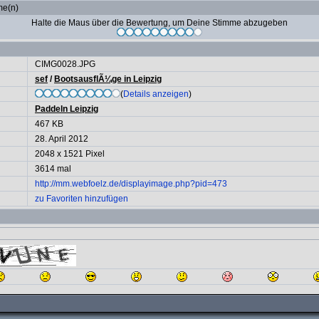
me(n)
Halte die Maus über die Bewertung, um Deine Stimme abzugeben
CIMG0028.JPG
sef
/
BootsausflÃ¼ge in Leipzig
(
Details anzeigen
)
Paddeln Leipzig
467 KB
28. April 2012
2048 x 1521 Pixel
3614 mal
http://mm.webfoelz.de/displayimage.php?pid=473
zu Favoriten hinzufügen