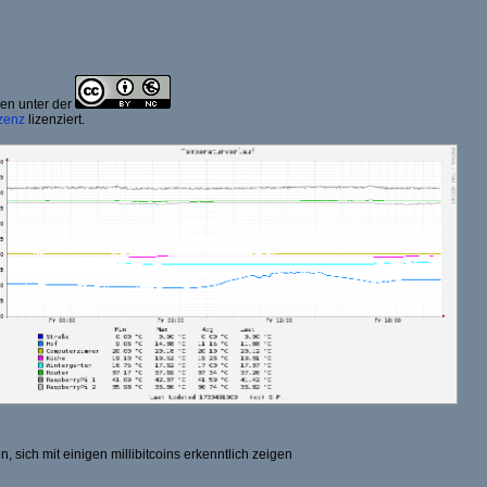
ben unter der
zenz
lizenziert.
, sich mit einigen millibitcoins erkenntlich zeigen