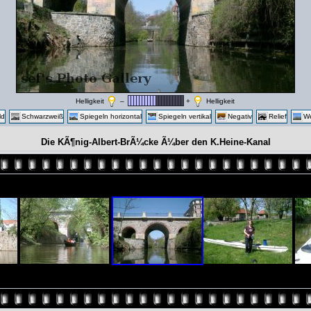
Helligkeit
–
+
Helligkeit
ld
Schwarzweiß
Spiegeln horizontal
Spiegeln vertikal
Negativ
Relief
We
Die KÃ¶nig-Albert-BrÃ¼cke Ã¼ber den K.Heine-Kanal