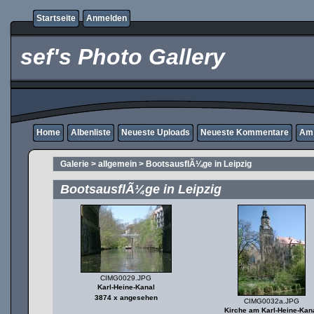
Startseite
Anmelden
sef's Photo Gallery
Home
Albenliste
Neueste Uploads
Neueste Kommentare
Am 
Galerie
>
allgemein
>
BootsausflÃ¼ge in Leipzig
BootsausflÃ¼ge in Leipzig
CIMG0029.JPG
Karl-Heine-Kanal
3874 x angesehen
CIMG0032a.JPG
Kirche am Karl-Heine-Kan