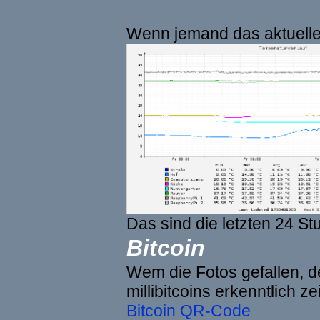
Wenn jemand das aktuelle 
Das sind die letzten 24 St
Bitcoin
Wem die Fotos gefallen, de
millibitcoins erkenntlich z
Bitcoin QR-Code