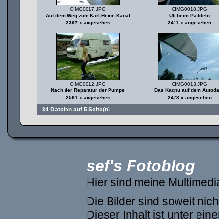
CIMG0017.JPG
CIMG0018.JPG
Auf dem Weg zum Karl-Heine-Kanal
Uli beim Paddeln
2397 x angesehen
2411 x angesehen
CIMG0012.JPG
CIMG0013.JPG
Nach der Reparatur der Pumpe
Das Kaqnu auf dem Autod
2561 x angesehen
2473 x angesehen
84 Dateien auf 5 Seite(n)
sef's Fotoblog
Hier sind meine Multimed
Die Bilder sind soweit ni
Dieser Inhalt ist unter ein