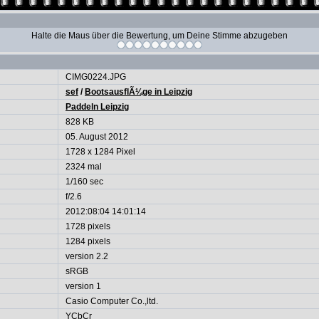
Halte die Maus über die Bewertung, um Deine Stimme abzugeben
CIMG0224.JPG
sef
/
BootsausflÃ¼ge in Leipzig
Paddeln Leipzig
828 KB
05. August 2012
1728 x 1284 Pixel
2324 mal
1/160 sec
f/2.6
2012:08:04 14:01:14
1728 pixels
1284 pixels
version 2.2
sRGB
version 1
Casio Computer Co.,ltd.
YCbCr