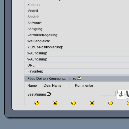
Kontrast:
Modell:
Schärfe:
Software:
Sättigung:
Verstärkerregelung:
Weißabgleich:
YCbCr-Positionierung:
x-Auflösung:
y-Auflösung:
URL:
Favoriten:
Füge Deinen Kommentar hinzu
Name
Kommentar
Bestätigung