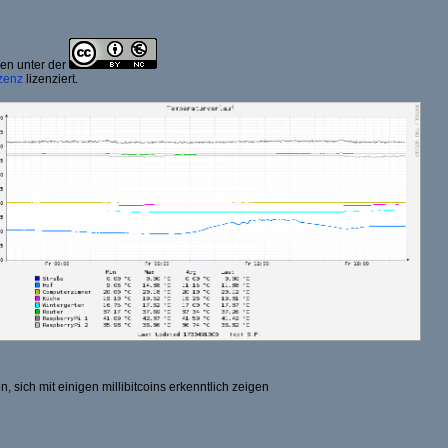
ben unter der
zenz
lizenziert.
, sich mit einigen millibitcoins erkenntlich zeigen