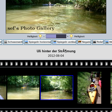
Helligkeit
–
+
Helligkeit
ld
Schwarzweiß
Spiegeln horizontal
Spiegeln vertikal
Negativ
Relief
We
Uli hinter der StrÃ¶mung
2012-08-04