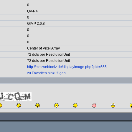
0
QV-R4
0
GIMP 2.6.8
0
0
0
Center of Pixel Array
72 dots per ResolutionUnit
72 dots per ResolutionUnit
http://mm.webfoelz.de/displayimage.php?pid=555
zu Favoriten hinzufügen