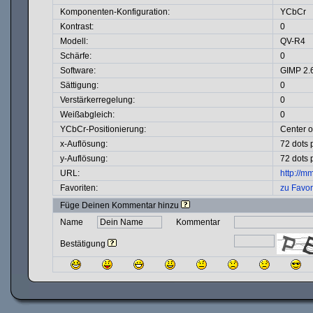
Komponenten-Konfiguration:
YCbCr
Kontrast:
0
Modell:
QV-R4
Schärfe:
0
Software:
GIMP 2.
Sättigung:
0
Verstärkerregelung:
0
Weißabgleich:
0
YCbCr-Positionierung:
Center o
x-Auflösung:
72 dots 
y-Auflösung:
72 dots 
URL:
http://m
Favoriten:
zu Favor
Füge Deinen Kommentar hinzu
Name
Kommentar
Bestätigung