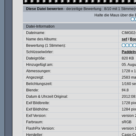
Diese Datei bewerten
- derzeitige Bewertung : 8/10 mit 1 Stimme(
Halte die Maus über di
Datei-Information
Dateiname:
CIMG02
Name des Albums:
sef
/
Boo
Bewertung (1 Stimmen):
Schlüsselwörter:
Paddeln
Dateigröße:
820 KB
Hinzugefügt am:
05. Augu
Abmessungen:
1728 x 1
Angezeigt:
2583 ma
Belichtungszeit:
1/160 s
Blende:
f/4.8
Datum & Uhrzeit Original:
2012:08
Exif Bildbreite:
1728 pix
Exif Bildhöhe:
1284 pix
Exif Version:
version 
Farbraum:
sRGB
FlashPix Version:
version 
Hersteller:
Casio Co