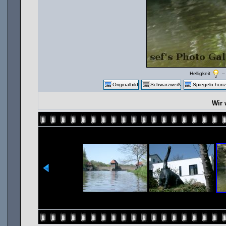
Helligkeit
Originalbild
Schwarzweiß
Spiegeln horiz
Wir 