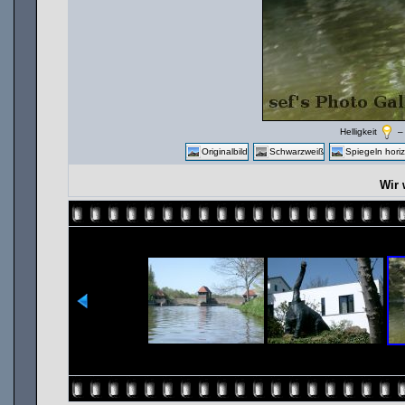
Helligkeit
Originalbild
Schwarzweiß
Spiegeln horiz
Wir 