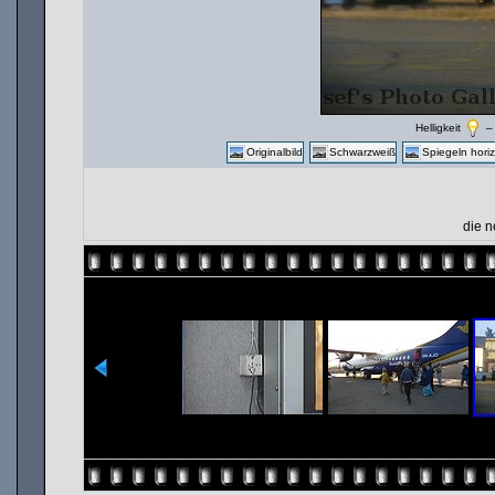
Helligkeit
Originalbild
Schwarzweiß
Spiegeln horiz
die n