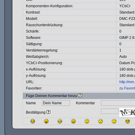
Komponenten-Konfiguration:
YCbCr
Kontrast:
Standard
Modell:
DMC-FZ
Rauschunterdrückung:
Standard
Schärfe:
0
Software:
GIMP 2.8
Sättigung:
0
Verstärkerregelung:
1
Weißabgleich:
Auto
YCbCr-Positionierung:
Datum Po
x-Auflösung:
180 dots 
y-Auflösung:
180 dots 
URL:
http://m
Favoriten:
zu Favori
Füge Deinen Kommentar hinzu
Name
Kommentar
Bestätigung