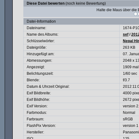
Diese Datei bewerten
(noch keine Bewertung)
Halte die Maus über di
Datei-Information
Dateiname:
1674-P1
Name des Albums:
sef
/
201
Schlüsselwörter:
Nepal Hi
Dateigröße:
263 KB
Hinzugefügt am:
07. Janu
Abmessungen:
2048 x 13
Angezeigt:
1909 mal
Belichtungszeit:
1/60 sec
Blende:
f/3.7
Datum & Uhrzeit Original:
2012:11:
Exif Bildbreite:
4000 pixe
Exif Bildhöhe:
2672 pixe
Exif Version:
version 2
Farbmodus:
Normal
Farbraum:
sRGB
FlashPix Version:
version 1
Hersteller:
Panasoni
ISO:
125