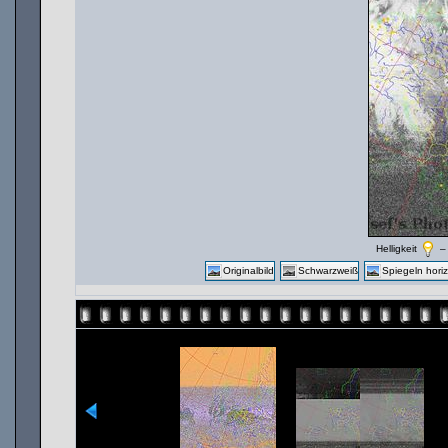
Helligkeit
Originalbild
Schwarzweiß
Spiegeln horiz