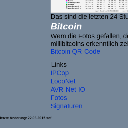
Das sind die letzten 24 St
Bitcoin
Wem die Fotos gefallen, de
millibitcoins erkenntlich z
Bitcoin QR-Code
Links
IPCop
LocoNet
AVR-Net-IO
Fotos
Signaturen
letzte Änderung: 22.03.2015 sef